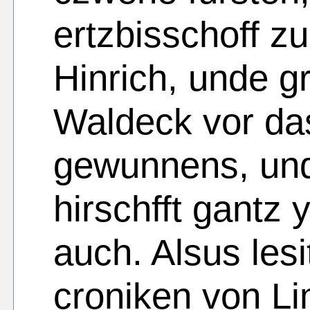
ertzbisschoff z
Hinrich, unde g
Waldeck vor das
gewunnens, un
hirschfft gantz
auch. Alsus lesi
croniken von Li