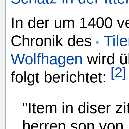
In der um 1400 v
Chronik des
Til
Wolfhagen
wird ü
[2]
folgt berichtet:
"Item in diser zi
herren son von I