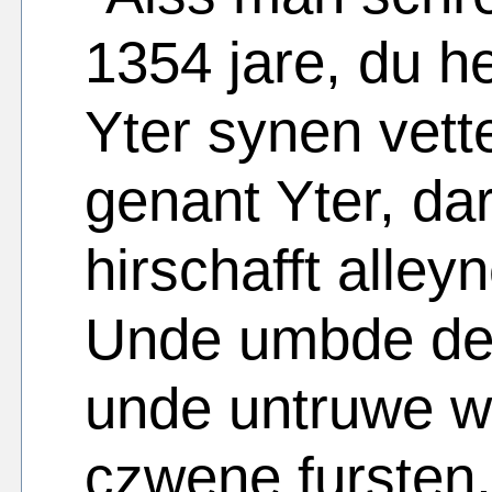
1354 jare, du h
Yter synen vett
genant Yter, d
hirschafft alley
Unde umbde der
unde untruwe wi
czwene fursten,