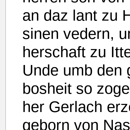
an daz lant zu 
sinen vedern, u
herschaft zu It
Unde umb den 
bosheit so zoge
her Gerlach er
geborn von Na