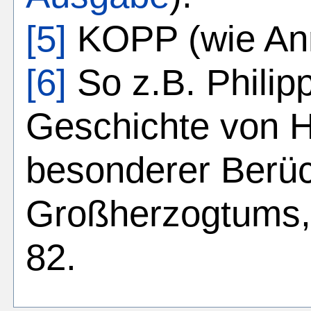
[5]
KOPP (wie Anm
[6]
So z.B. Phili
Geschichte von 
besonderer Berüc
Großherzogtums,
82.