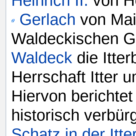
Heinrich II.
von He
Gerlach
von Mai
Waldeckischen G
Waldeck
die Itter
Herrschaft Itter u
Hiervon berichtet
historisch verbür
Schatz in der Itte