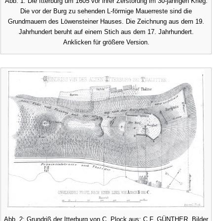
Abb. 1: Die Itterburg um 1605 vor ihrer Zerstörung im 30-jährigen Krieg.
Die vor der Burg zu sehenden L-förmige Mauerreste sind die
Grundmauern des Löwensteiner Hauses. Die Zeichnung aus dem 19.
Jahrhundert beruht auf einem Stich aus dem 17. Jahrhundert.
Anklicken für größere Version.
Abb. 2: Grundriß der Itterburg von C. Plock aus: C.F. GÜNTHER, Bilder