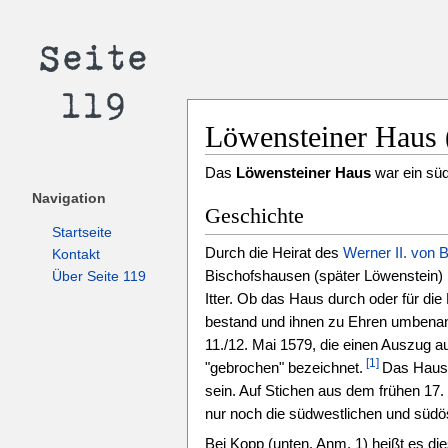
Löwensteiner Haus (
Das
Löwensteiner Haus
war ein süd
Navigation
Geschichte
Startseite
Durch die Heirat des
Werner II. von 
Kontakt
Bischofshausen (später Löwenstein) i
Über Seite 119
Itter. Ob das Haus durch oder für d
bestand und ihnen zu Ehren umbenannt
11./12. Mai 1579, die einen Auszug a
[1]
"gebrochen" bezeichnet.
Das Haus 
sein. Auf Stichen aus dem frühen 17. 
nur noch die südwestlichen und süd
Bei Kopp (unten, Anm. 1) heißt es di