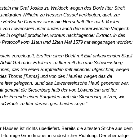
stein mit Graf Josias zu Waldeck wegen des Dorfs Itter Streit
andgrafen Wilhelm zu Hessen-Cassel verklagten, auch zur
e Heßische Commissarii in die Herrschaft Itter nach Voelen
e von Löwenstein unter andern auch den vorerwehnten Vergleich
 in originali produciret, woraus nachfolgender Extract, in das
e Protocoll vom 11ten und 12ten Mai 1579 mit eingetragen worden:
ein vorgelegett, Erstlich einen Brieff mit Eilff anhangenden Sigell
olff Gebrüder Edelhern zu Itter mitt den von Schweinsberg,
en, das Sie einen Burgfrieden mitt einander ufgerichtet, wegen
 des Thorns [Turms] und von des Haußes wegen das da
 Itter gelegenn, uund das Lewensteinsche Hauß genennet war,
gtt genantt die Steuerburg halb der von Löwenstein und Iter
en die Freunde einen Burgfriden umb die Steuerburg setzen, wie
roß Hauß zu Itter daraus gescheiden seye."
auses ist nichts überliefert. Bereits die ältesten Stiche aus dem
e L-förmige Grundmauer in südöstlicher Richtung. Der ehemalige