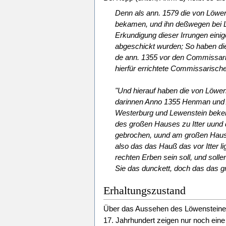
Denn als ann. 1579 die von Löwen
bekamen, und ihn deßwegen bei L
Erkundigung dieser Irrungen einig
abgeschickt wurden; So haben di
de ann. 1355 vor den Commissarien
hierfür errichtete Commissarisch
"Und hierauf haben die von Löwenst
darinnen Anno 1355 Henman und Ad
Westerburg und Lewenstein bekenn
des großen Hauses zu Itter uund
gebrochen, uund am großen Hause
also das das Hauß das vor Itter li
rechten Erben sein soll, und soll
Sie das dunckett, doch das das g
Erhaltungszustand
Über das Aussehen des Löwensteiner H
17. Jahrhundert zeigen nur noch ein