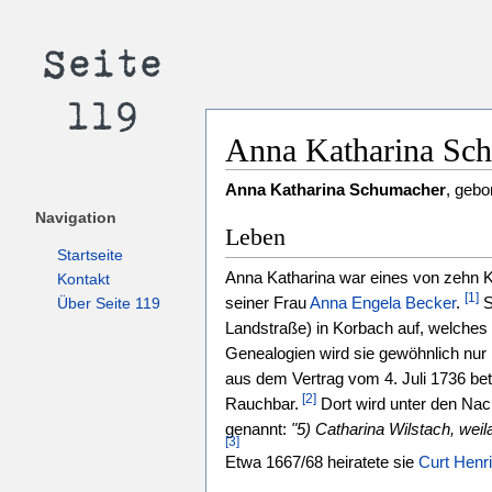
Anna Katharina Sc
Anna Katharina Schumacher
, gebo
Navigation
Leben
Startseite
Anna Katharina war eines von zehn
Kontakt
[1]
seiner Frau
Anna Engela Becker
.
S
Über Seite 119
Landstraße) in Korbach auf, welches 
Genealogien wird sie gewöhnlich nur 
aus dem Vertrag vom 4. Juli 1736 be
[2]
Rauchbar.
Dort wird unter den Nac
genannt:
"5) Catharina Wilstach, we
[3]
Etwa 1667/68 heiratete sie
Curt Henr