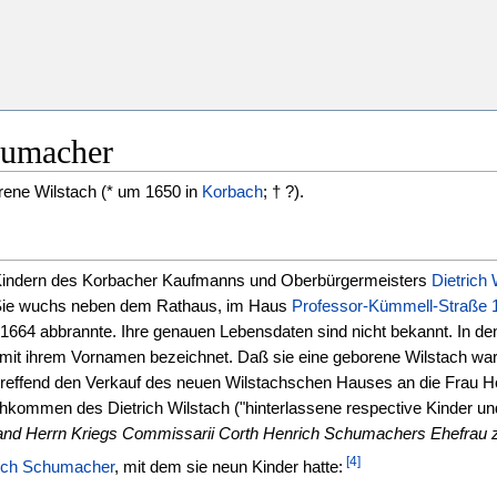
humacher
rene Wilstach (* um 1650 in
Korbach
; † ?).
 Kindern des Korbacher Kaufmanns und Oberbürgermeisters
Dietrich 
ie wuchs neben dem Rathaus, im Haus
Professor-Kümmell-Straße 
1664 abbrannte. Ihre genauen Lebensdaten sind nicht bekannt. In den
mit ihrem Vornamen bezeichnet. Daß sie eine geborene Wilstach war,
treffend den Verkauf des neuen Wilstachschen Hauses an die Frau Ho
hkommen des Dietrich Wilstach ("hinterlassene respective Kinder un
iland Herrn Kriegs Commissarii Corth Henrich Schumachers Ehefrau
[4]
ich Schumacher
, mit dem sie neun Kinder hatte: