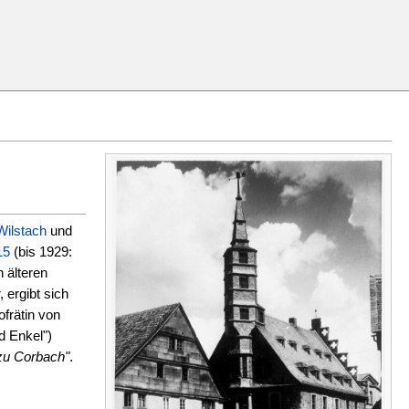
Wilstach
und
15
(bis 1929:
 älteren
 ergibt sich
frätin von
d Enkel")
 zu Corbach"
.