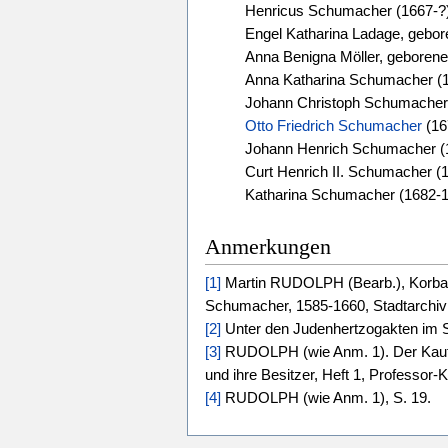
Henricus Schumacher (1667-?
Engel Katharina Ladage, gebo
Anna Benigna Möller, geboren
Anna Katharina Schumacher (
Johann Christoph Schumacher
Otto Friedrich Schumacher
(16
Johann Henrich Schumacher (
Curt Henrich II. Schumacher (
Katharina Schumacher (1682-
Anmerkungen
[1]
Martin RUDOLPH (Bearb.), Korbac
Schumacher, 1585-1660, Stadtarchiv 
[2]
Unter den Judenhertzogakten im 
[3]
RUDOLPH (wie Anm. 1). Der Kaufve
und ihre Besitzer, Heft 1, Professor
[4]
RUDOLPH (wie Anm. 1), S. 19.