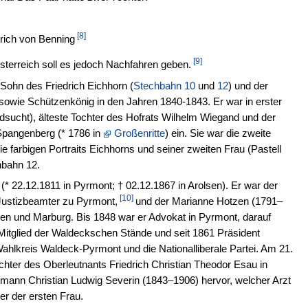
[8]
drich von Benning
[9]
erreich soll es jedoch Nachfahren geben.
Sohn des Friedrich Eichhorn (
Stechbahn 10
und
12
) und der
 sowie Schützenkönig in den Jahren 1840-1843. Er war in erster
dsucht), älteste Tochter des Hofrats Wilhelm Wiegand und der
pangenberg (* 1786 in
Großenritte
) ein. Sie war die zweite
arbigen Portraits Eichhorns und seiner zweiten Frau (Pastell
hbahn 12.
(* 22.12.1811 in Pyrmont; † 02.12.1867 in Arolsen). Er war der
[10]
Justizbeamter zu Pyrmont,
und der Marianne Hotzen (1791–
ingen und Marburg. Bis 1848 war er Advokat in Pyrmont, darauf
r Mitglied der Waldeckschen Stände und seit 1861 Präsident
hlkreis Waldeck-Pyrmont und die Nationalliberale Partei. Am 21.
hter des Oberleutnants Friedrich Christian Theodor Esau in
mann Christian Ludwig Severin (1843–1906) hervor, welcher Arzt
r der ersten Frau.