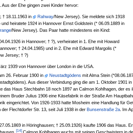
 Aus der Ehe gingen zwei Kinder hervor:
; † 18.11.1963 in
Rahway
/New Jersey). Sie meldete sich 1918
nd heiratete 1924 in Hannover Ernst Goldstein (* 06.09.1889 in
range
/New Jersey). Das Paar hatte mindestens ein Kind:
 04.04.1926 in Hannover; † ?), verheiratet in 1. Ehe mit Howard
Hannover; † 24.04.1985) und in 2. Ehe mit Edward Margolis (*
w Jersey; † ?)
 März 1939 von Hannover über London in die USA.
am 26. Februar 1900 in
Neustadtgödens
mit Alma Stein (*08.06.18
stadtgödens). Aus dieser Verbindung ging die am 1. Oktober 1901 in 
e das Haus Stechbahn 18 noch 1897 an Calmon Kohlhagen, der es i
nem Bruder Julius 1906 eine Käsefabrik in der Straße Am Hauptbahnh
k eingerichtet. Von 1926-1933 hatte Mosheim eine Handlung für Getr
er Flechtdorfer Str. 13, seit Juli 1938 in der
Bunsenstraße 2a
. Im A
27.05.1869 in Höringhausen; † 25.09.1926) kaufte 1906 das Haus. Er
[14]
ghausen.
Calmon Kohlhagen wuchs mit seinen Geschwistern in 