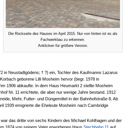
Die Rückseite des Hauses im April 2015. Nur von hinten ist es als
Fachwerkbau zu erkennen.
Anklicken für größere Version.
72 in Neustadtgödens; † ?) ein, Tochter des Kaufmanns Lazarus
Korbach geborene Lilli Mosheim hervor (begr. 1978 in
hm 1906 abkaufte. In dem Haus Heumarkt 2 stellte Mosheim
of Nr. 11 errichtete, die aber nur wenige Jahre bestand. 1912
eide, Mehr, Futter- und Düngemittel in der Bahnhofstraße 8. Ab
pril 1939 emigrierte die Eheleute Mosheim nach Cambridge
 war das dritte von sechs Kindern des Michael Kohlhagen und der
dem 1874 von seinem Vater erworbenen Haus
Stechbahn 11
auf,