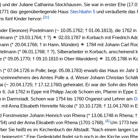
) und der Juliane Catharina Stockhausen. Sie war in erster Ehe (17.0
 1771 das gegenüberliegende Haus
Stechbahn 5
und veräußerte das H
[2c]
 fünf Kinder hervor:
(oder Eleonore) Postelmann (~ 10.05.1762; † 01.06.1813), die 1762 
⚭
elmann (* 19.03.1764; † ?)
02.03.1787 in Korbach mit Friedrich Ado
⚭
lmann (* 20.04.1766; † in Hann. Münden)
1784 mit Johann Carl Roc
elmann (* 06.01.1768; † ?), Silberarbeiter in Korbach, anscheinend k
⚭
ane (* 09.05.1770; † 09.10.1810 in Ober-Waroldern)
31.05.1786 in K
(* 07.04.1726 in Polle; begr. 05.08.1783) erwarb das Haus im Jahr 1
nzeinnnehmers des Amtes Polle a. d. Weser Johann Christian Schäfe
i (~ 20.04.1725; † 17.12.1760) geheiratet. Er war der Sohn des Rekt
 6. Juli 1762 in Eppe mit Philipp Jacob Schoen ein, Pfarrer in Eppe 
 in Darmstadt. Schoen war 1754 bis 1760 Organist und Lehrer am
G
mit Anna Elisabeth Henriette Nicolai (* 10.10.1728; † 11.04.1760 in E
nd Forstmeister Johann Heinrich von Rhena (* 13.06.1748 in Rhena; †
[4]
54) und der Anna Elisabeth von Rhena (1701-1768).
Um 1773 heira
ber Sie heißt es im Kirchenbuch der Altstadt: "Nach einem langen Lei
ft beigesetzt." Eine Gedenktafel findet sich noch in der Kirche von R