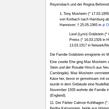
Reyersbach und der Regina Behrend.
1. Tony Mosheim (* 17.03.1895
von Korbach nach Hamburg ab u
Hannover; † 25.05.1965 in
O
Lisel (Lynn) Goldstein (*
Preiss (* 16.03.1926 in 
13.03.1917 in Newark/Ne
Die Familie Goldstein emigrierte im
Eine zweite Ehe ging Max Mosheim 
Stein und der Rosalie Hirsch aus Neu
Cambrigde). Max Mosheim vermietet
Käse her, bevor er gemeinsam mit sei
wurde in dem Gebäude eine Nudelfabri
November 1935 wohnte die Familie in d
(England).
11. Der Färber Calmon Kohlhagen (* 
Bertha Katzenstein, beide aus Hörin