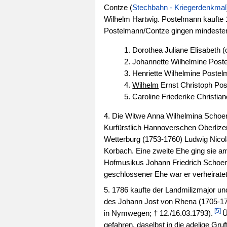
Contze (
Stechbahn - Kriegerdenkmal
Wilhelm Hartwig. Postelmann kaufte
Postelmann/Contze gingen mindestens
1. Dorothea Juliane Elisabeth 
2. Johannette Wilhelmine Post
3. Henriette Wilhelmine Poste
4.
Wilhelm
Ernst Christoph Post
5. Caroline Friederike Christi
4. Die Witwe Anna Wilhelmina Schoen 
Kurfürstlich Hannoverschen Oberlize
Wetterburg (1753-1760) Ludwig Nicola
Korbach. Eine zweite Ehe ging sie am
Hofmusikus Johann Friedrich Schoen
geschlossener Ehe war er verheiratet 
5. 1786 kaufte der Landmilizmajor u
des Johann Jost von Rhena (1705-17
[5]
in Nymwegen; † 12./16.03.1793).
Ü
gefahren, daselbst in die adelige Gru