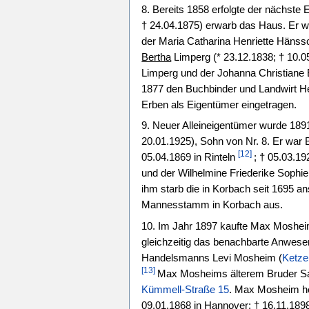
8. Bereits 1858 erfolgte der nächst
† 24.04.1875) erwarb das Haus. Er
der Maria Catharina Henriette Hänssc
Bertha
Limperg (* 23.12.1838; † 10.05
Limperg und der Johanna Christiane 
1877 den Buchbinder und Landwirt He
Erben als Eigentümer eingetragen.
9. Neuer Alleineigentümer wurde 189
20.01.1925), Sohn von Nr. 8. Er war 
[12]
05.04.1869 in Rinteln
; † 05.03.19
und der Wilhelmine Friederike Sophi
ihm starb die in Korbach seit 1695 
Mannesstamm in Korbach aus.
10. Im Jahr 1897 kaufte Max Moshei
gleichzeitig das benachbarte Anwes
Handelsmanns Levi Mosheim (
Ketze
[13]
Max Mosheims älterem Bruder Sa
Kümmell-Straße 15
. Max Mosheim he
09.01.1868 in Hannover; † 16.11.1898 