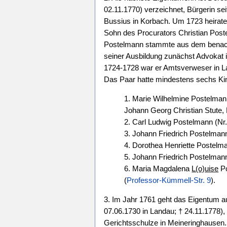
02.11.1770) verzeichnet, Bürgerin s
Bussius in Korbach. Um 1723 heirate
Sohn des Procurators Christian Pos
Postelmann stammte aus dem bena
seiner Ausbildung zunächst Advokat 
1724-1728 war er Amtsverweser in 
Das Paar hatte mindestens sechs Ki
1. Marie Wilhelmine Postelman
Johann Georg Christian Stute, 
2. Carl Ludwig Postelmann (Nr.
3. Johann Friedrich Postelman
4. Dorothea Henriette Postelma
5. Johann Friedrich Postelmann
6. Maria Magdalena
L(o)uise
P
(
Professor-Kümmell-Str. 9
).
3. Im Jahr 1761 geht das Eigentum a
07.06.1730 in Landau; † 24.11.1778),
Gerichtsschulze in Meineringhausen. 