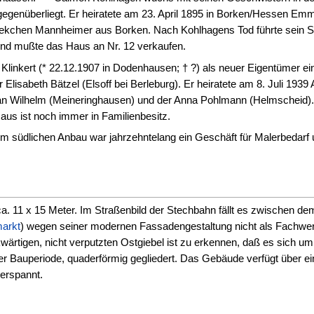
genüberliegt. Er heiratete am 23. April 1895 in Borken/Hessen Emm
ekchen Mannheimer aus Borken. Nach Kohlhagens Tod führte sein Sohn
und mußte das Haus an Nr. 12 verkaufen.
linkert (* 22.12.1907 in Dodenhausen; † ?) als neuer Eigentümer ei
 Elisabeth Bätzel (Elsoff bei Berleburg). Er heiratete am 8. Juli 193
n Wilhelm (Meineringhausen) und der Anna Pohlmann (Helmscheid). 
aus ist noch immer in Familienbesitz.
südlichen Anbau war jahrzehntelang ein Geschäft für Malerbedarf 
a. 11 x 15 Meter. Im Straßenbild der Stechbahn fällt es zwischen d
arkt
) wegen seiner modernen Fassadengestaltung nicht als Fachwer
ärtigen, nicht verputzten Ostgiebel ist zu erkennen, daß es sich u
r Bauperiode, quaderförmig gegliedert. Das Gebäude verfügt über e
erspannt.