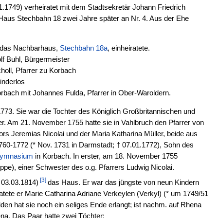
1.1749) verheiratet mit dem Stadtsekretär Johann Friedrich
aus Stechbahn 18 zwei Jahre später an Nr. 4. Aus der Ehe
in das Nachbarhaus,
Stechbahn 18a
, einheiratete.
lf Buhl, Bürgermeister
holl, Pfarrer zu Korbach
inderlos
orbach mit Johannes Fulda, Pfarrer in Ober-Waroldern.
773. Sie war die Tochter des Königlich Großbritannischen und
r. Am 21. November 1755 hatte sie in Vahlbruch den Pfarrer von
ors Jeremias Nicolai und der Maria Katharina Müller, beide aus
1760-1772 (* Nov. 1731 in Darmstadt; † 07.01.1772), Sohn des
ymnasium
in Korbach. In erster, am 18. November 1755
ppe), einer Schwester des o.g. Pfarrers Ludwig Nicolai.
[3]
 03.03.1814)
das Haus. Er war das jüngste von neun Kindern
tete er Marie Catharina Adriane Verkeylen (Verkyl) (* um 1749/51
den hat sie noch ein seliges Ende erlangt; ist nachm. auf Rhena
hena. Das Paar hatte zwei Töchter: