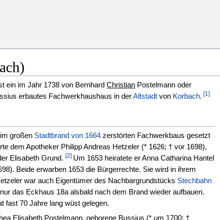
ach)
st ein im Jahr 1738 von Bernhard
Christian
Postelmann oder
[1]
ussius erbautes Fachwerkhaushaus in der
Altstadt
von
Korbach
.
beim großen
Stadtbrand von 1664
zerstörten Fachwerkbaus gesetzt
e dem Apotheker Philipp Andreas Hetzeler (* 1626; † vor 1698),
[2]
der Elisabeth Grund.
Um 1653 heiratete er Anna Catharina Hantel
698). Beide erwarben 1653 die Bürgerrechte. Sie wird in ihrem
 Hetzeler war auch Eigentümer des Nachbargrundstücks
Stechbahn
h nur das Eckhaus 18a alsbald nach dem Brand wieder aufbauen.
t fast 70 Jahre lang wüst gelegen.
othea Elisabeth Postelmann, geborene Bussius (* um 1700; †