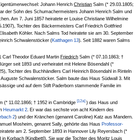
e Eigentümerwechsel: Johann Henrich
Christian
Salm (* 29.03.1805;
 war der Sohn des Schumachermeisters Johann Henrich Salm und
hen. Am 7. Juni 1857 heiratete er Louise Christiane Wilhelmine
.1907), Tochter des Bäckermeisters Carl Friedrich Gottfried
Elisabeth Köhler. Nach Salms Tod heiratete sie am 30. September
inrich Schwalenstöcker (
Katthagen 13
). Seit 1882 waren Salms
1 Carl Theodor Eduard Martin
Friedrich
Salm (* 07.10.1863; †
Bürger seit 1893 und verheiratet mit Helene Bösendahl (*
25), Tochter des Buchhändlers Carl Heinrich Bösendahl in Rinteln
e Auguste Schwalenstöcker. Salm baute das Haus Südwall 3. Mit
ansässige und auf dem Stift Paderborn stammende Familie im
[12a]
m (* 11.02.1866; † 1952 in Cambridge
) das Haus und
en
Heumarkt 2
. Er war das sechste von acht Kindern des
rbach 2
) und der Kränchen (genannt Caroline) Katz aus Mandern.
muel Mosheim, genannt Sally, gehörte das Haus
Professor-
iratete am 2. September 1893 in Hannover Lily Reyersbach (*
in Korbach [Kindbett]). Sie war die Tochter des Moritz Louis