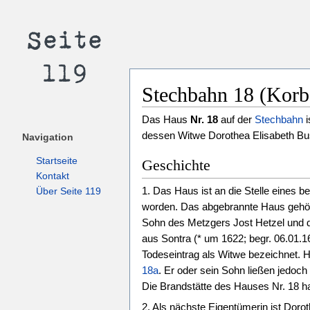
Stechbahn 18 (Korb
Das Haus
Nr. 18
auf der
Stechbahn
i
dessen Witwe Dorothea Elisabeth B
Navigation
Startseite
Geschichte
Kontakt
1. Das Haus ist an die Stelle eines 
Über Seite 119
worden. Das abgebrannte Haus gehört
Sohn des Metzgers Jost Hetzel und 
aus Sontra (* um 1622; begr. 06.01.1
Todeseintrag als Witwe bezeichnet.
18a
. Er oder sein Sohn ließen jedoc
Die Brandstätte des Hauses Nr. 18 ha
2. Als nächste Eigentümerin ist Dor