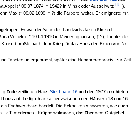
[15]
a Appel (* 08.07.1874; † 1942? in Minsk oder Ausschwitz
),
 Max (* 08.02.1898; † ?) die Färberei weiter. Er emigrierte mit
ngetragen. Er war der Sohn des Landwirts Jakob Klinkert
9 Anna Wilhelm (* 10.04.1910 in Meineringhausen; † ?), Tochter des
Klinkert mußte nach dem Krieg für das Haus den Erben von Nr.
und Tapeten untergebracht, später eine Hebammenpraxis, zur Zeit
em gründerzeitlichen Haus
Stechbahn 16
und den 1977 errichteten
khaus auf. Lediglich an seiner zwischen den Häusern 18 und 16
m ein Fachwerkhaus handelt. Die Eckbalken sind/waren, wie auch
in - z.T. modernes - Krüppelwalmdach, das über dem Ostgiebel