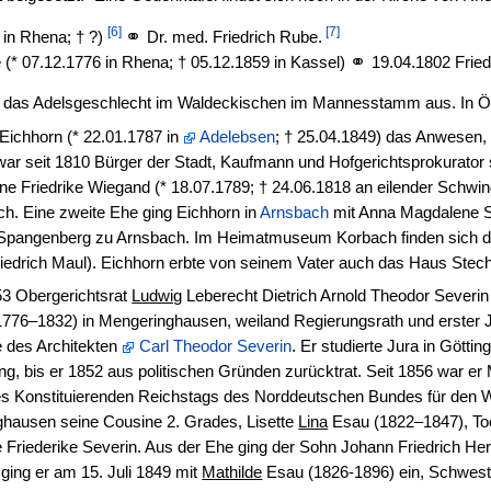
[6]
[7]
⚭
 in Rhena; † ?)
Dr. med. Friedrich Rube.
⚭
e (* 07.12.1776 in Rhena; † 05.12.1859 in Kassel)
19.04.1802 Frie
b das Adelsgeschlecht im Waldeckischen im Mannesstamm aus. In Öst
 Eichhorn (* 22.01.1787 in
Adelebsen
; † 25.04.1849) das Anwesen, 
war seit 1810 Bürger der Stadt, Kaufmann und Hofgerichtsprokurator
ne Friedrike Wiegand (* 18.07.1789; † 24.06.1818 an eilender Schwin
ch. Eine zweite Ehe ging Eichhorn in
Arnsbach
mit Anna Magdalene S
Spangenberg zu Arnsbach. Im Heimatmuseum Korbach finden sich die f
 Friedrich Maul). Eichhorn erbte von seinem Vater auch das Haus Stec
53 Obergerichtsrat
Ludwig
Leberecht Dietrich Arnold Theodor Severin 
1776–1832) in Mengeringhausen, weiland Regierungsrath und erster 
e des Architekten
Carl Theodor Severin
. Er studierte Jura in Gött
ung, bis er 1852 aus politischen Gründen zurücktrat. Seit 1856 war e
es Konstituierenden Reichstags des Norddeutschen Bundes für den Wa
nghausen seine Cousine 2. Grades, Lisette
Lina
Esau (1822–1847), Toc
Friederike Severin. Aus der Ehe ging der Sohn Johann Friedrich Her
ging er am 15. Juli 1849 mit
Mathilde
Esau (1826-1896) ein, Schweste