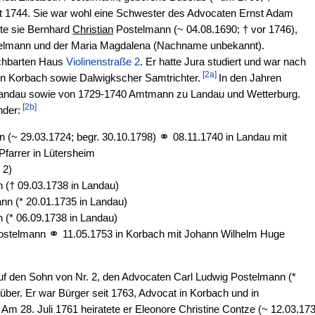
eit 1744. Sie war wohl eine Schwester des Advocaten Ernst Adam
te sie Bernhard
Christian
Postelmann (~ 04.08.1690; † vor 1746),
telmann und der Maria Magdalena (Nachname unbekannt).
chbarten Haus
Violinenstraße 2
. Er hatte Jura studiert und war nach
[2a]
in Korbach sowie Dalwigkscher Samtrichter.
In den Jahren
Landau sowie von 1729-1740 Amtmann zu Landau und Wetterburg.
[2b]
nder:
⚭
n (~ 29.03.1724; begr. 30.10.1798)
08.11.1740 in Landau mit
Pfarrer in Lütersheim
 2)
n († 09.03.1738 in Landau)
nn (* 20.01.1735 in Landau)
 (* 06.09.1738 in Landau)
⚭
ostelmann
11.05.1753 in Korbach mit Johann Wilhelm Huge
uf den Sohn von Nr. 2, den Advocaten Carl Ludwig Postelmann (*
 über. Er war Bürger seit 1763, Advocat in Korbach und in
Am 28. Juli 1761 heiratete er Eleonore Christine Contze (~ 12.03.17