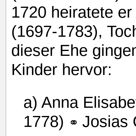
1720 heiratete e
(1697-1783), Toch
dieser Ehe ginge
Kinder hervor:
a) Anna Elisabe
1778)
Josias 
⚭