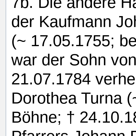
7b. Die andere H
der Kaufmann Joh
(~ 17.05.1755; be
war der Sohn von
21.07.1784 verhei
Dorothea Turna (
Böhne; † 24.10.1