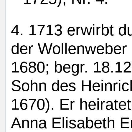
4. 1713 erwirbt 
der Wollenweber 
1680; begr. 18.1
Sohn des Heinric
1670). Er heirate
Anna Elisabeth E