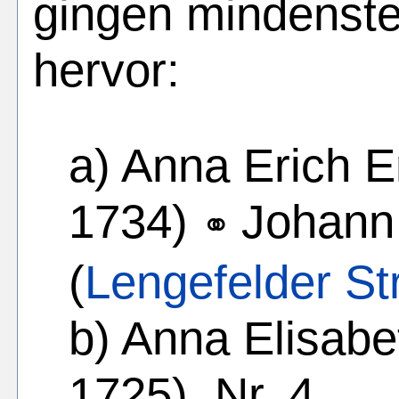
gingen mindenste
hervor:
a) Anna Erich E
1734)
Johann 
⚭
(
Lengefelder Str
b) Anna Elisabe
1725), Nr. 4.