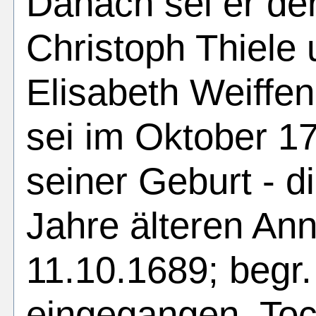
Danach sei er de
Christoph Thiele 
Elisabeth Weiff
sei im Oktober 17
seiner Geburt - d
Jahre älteren An
11.10.1689; begr.
eingegangen, Toc