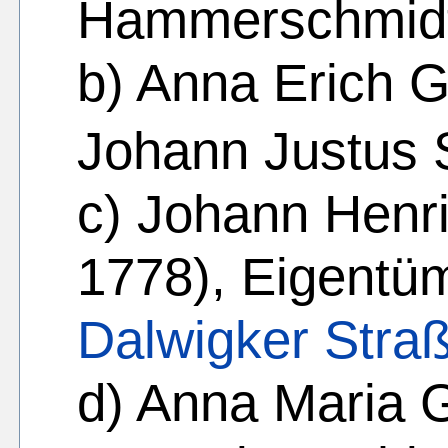
Hammerschmidt
b) Anna Erich 
Johann Justus 
c) Johann Henr
1778), Eigentü
Dalwigker Stra
d) Anna Maria 