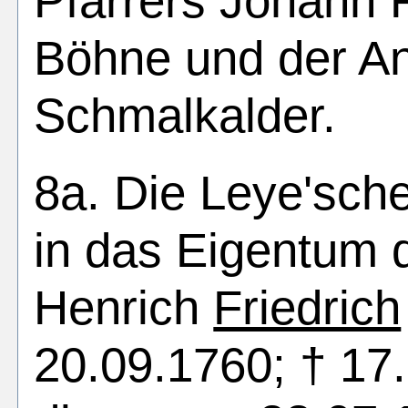
Pfarrers Johann F
Böhne und der A
Schmalkalder.
8a. Die Leye'sche
in das Eigentum 
Henrich
Friedrich
20.09.1760; † 17