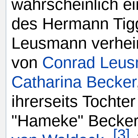
wahrscheinlich e
des Hermann Tigg
Leusmann verheira
von
Conrad Leu
Catharina Becker
ihrerseits Tocht
"Hameke" Becker
[3]