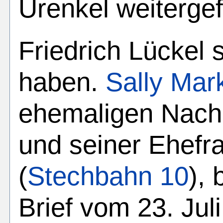
Urenkel weiterge
Friedrich Lückel s
haben.
Sally Mar
ehemaligen Nac
und seiner Ehefr
(
Stechbahn 10
), 
Brief vom 23. Jul