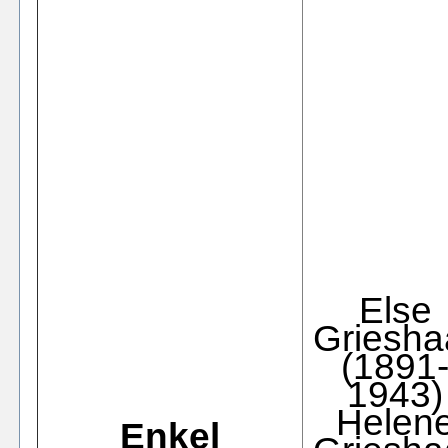
Else
Griesha
(1891
1943)
Helen
Enkel