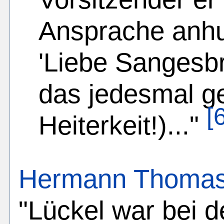
Ansprache anhu
'Liebe Sangesbr
das jedesmal g
[
Heiterkeit!)..."
Hermann Thoma
"Lückel war bei 