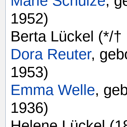
Marie Schulze
, g
1952)
Berta Lückel (*/†
Dora Reuter
, geb
1953)
Emma Welle
, ge
1936)
Helene Lückel (1