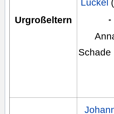
Lückel
(
Urgroßeltern
⚭
Ann
Schade 
Johann