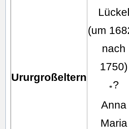
Lücke
(um 168
nach
1750)
Ururgroßeltern
?
⚭
Anna
Maria